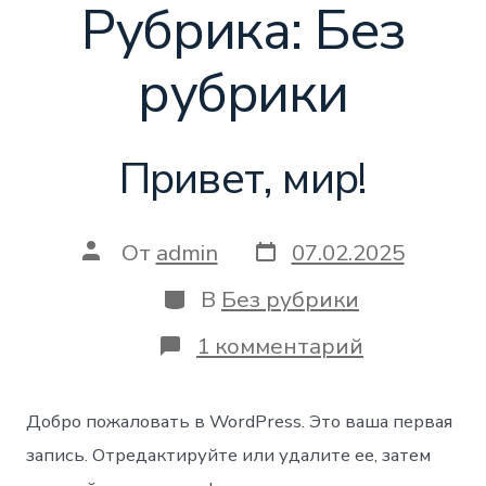
Рубрика:
Без
Перейти
к
рубрики
содержимому
Привет, мир!
Дата
Автор
От
admin
07.02.2025
записи
записи
Категории
В
Без рубрики
к
1 комментарий
записи
Привет,
мир!
Добро пожаловать в WordPress. Это ваша первая
запись. Отредактируйте или удалите ее, затем